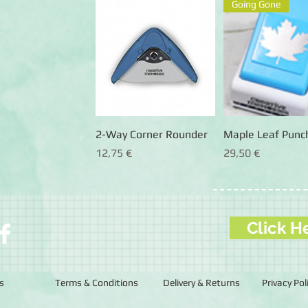
Going Gone
2-Way Corner Rounder
Schnellansicht
Maple Leaf Punc
Schnellansic
Preis
Preis
12,75 €
29,50 €
Click H
s
Terms & Conditions
Delivery & Returns
Privacy Pol