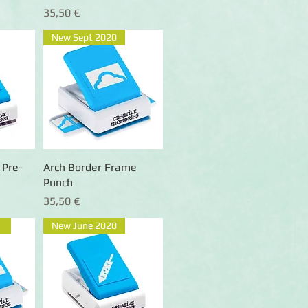
Preis
35,50 €
New Sept 2020
 Pre-
ht
Arch Border Frame
Schnellansicht
Punch
Preis
35,50 €
New June 2020