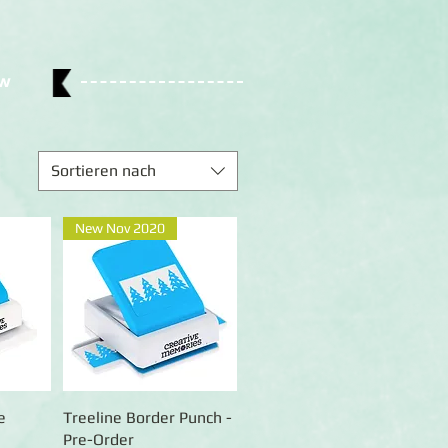
w
Sortieren nach
New Nov 2020
e
ht
Treeline Border Punch -
Schnellansicht
Pre-Order