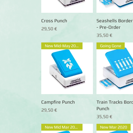
Cross Punch
Schnellansicht
Seashells Border
Schnellansic
- Pre-Order
Preis
29,50 €
Preis
35,50 €
New Mid-May 2020
Going Gone
Campfire Punch
Schnellansicht
Train Tracks Bor
Schnellansic
Punch
Preis
29,50 €
Preis
35,50 €
New Mid Mar 2020
New Mar 2020