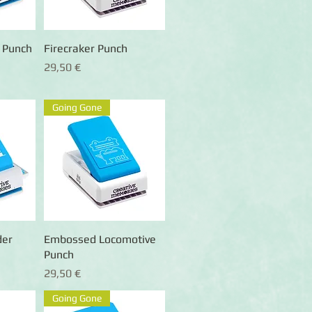
 Punch
ht
Firecraker Punch
Schnellansicht
Preis
29,50 €
Going Gone
der
ht
Embossed Locomotive
Schnellansicht
Punch
Preis
29,50 €
Going Gone