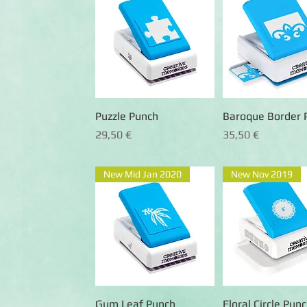
Puzzle Punch
Schnellansicht
Baroque Border 
Schnellansic
Preis
Preis
29,50 €
35,50 €
New Mid Jan 2020
New Nov 2019
Gum Leaf Punch
Schnellansicht
Floral Circle Punc
Schnellansic