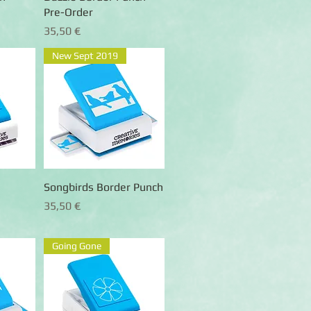
Pre-Order
Preis
35,50 €
New Sept 2019
ht
Songbirds Border Punch
Schnellansicht
Preis
35,50 €
Going Gone