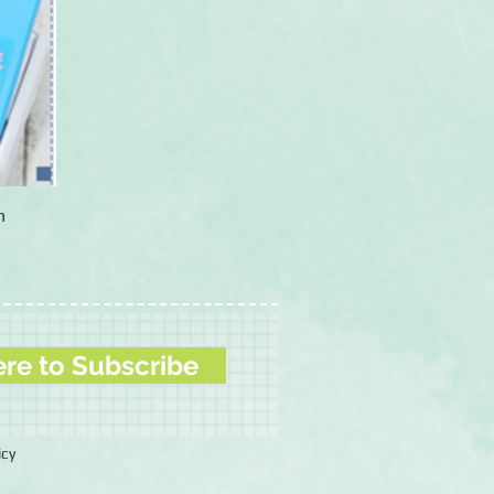
h
ht
ere to Subscribe
icy