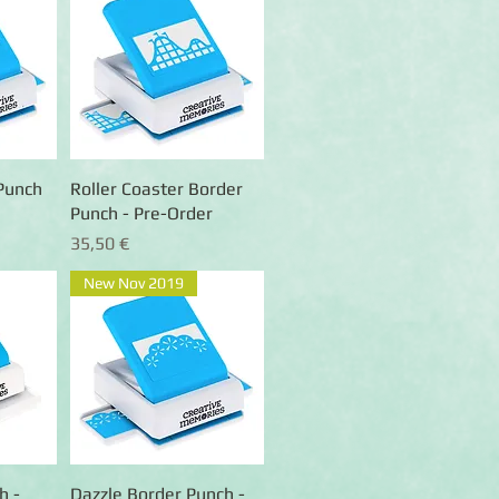
Punch
ht
Roller Coaster Border
Schnellansicht
Punch - Pre-Order
Preis
35,50 €
New Nov 2019
h -
ht
Dazzle Border Punch -
Schnellansicht