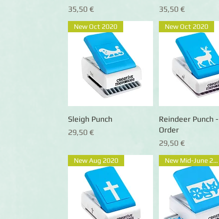
Preis
Preis
35,50 €
35,50 €
New Oct 2020
New Oct 2020
Sleigh Punch
Schnellansicht
Reindeer Punch -
Schnellansic
Order
Preis
29,50 €
Preis
29,50 €
New Aug 2020
New Mid-June 2020