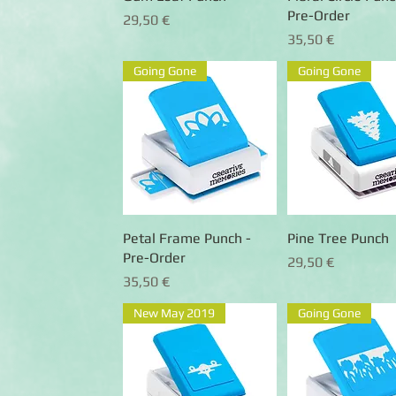
Pre-Order
Preis
29,50 €
Preis
35,50 €
Going Gone
Going Gone
Petal Frame Punch -
Schnellansicht
Pine Tree Punch
Schnellansic
Pre-Order
Preis
29,50 €
Preis
35,50 €
New May 2019
Going Gone