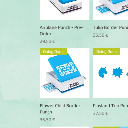
Airplane Punch - Pre-
Schnellansicht
Tulip Border Pun
Schnellansic
Order
Preis
35,50 €
Preis
29,50 €
Going Gone
Going Gone
Flower Child Border
Schnellansicht
Playland Trio Pu
Schnellansic
Punch
Preis
37,50 €
Preis
35,50 €