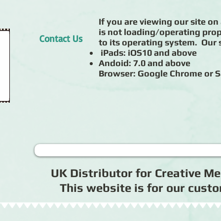
If you are viewing our site on 
is not loading/operating prop
Contact Us
to its operating system. Our s
iPads: iOS10 and above
Andoid: 7.0 and above
Browser: Google Chrome or S
UK Distributor for Creative 
This website is for our cus