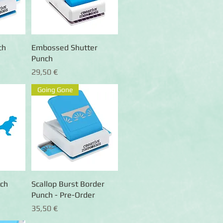
ch
ht
Embossed Shutter
Schnellansicht
Punch
Preis
29,50 €
Going Gone
nch
ht
Scallop Burst Border
Schnellansicht
Punch - Pre-Order
Preis
35,50 €